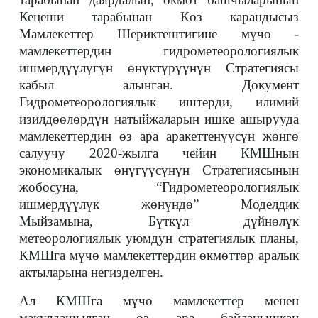
Кеңеши тарабынан Көз карандысыз
Мамлекеттер Шериктештигине мүчө -
мамлекеттердин гидрометеорологиялык
ишмердүүлүгүн өнүктүрүүнүн Стратегиясы
кабыл алынган. Документ
Гидрометеорологиялык иштерди, илимий
изилдөөлөрдүн натыйжаларын ишке ашырууда
мамлекеттердин өз ара аракеттенүүсүн жөнгө
салуучу 2020-жылга чейин КМШнын
экономикалык өнүгүүсүнүн Стратегиясынын
жобосуна, “Гидрометеорологиялык
ишмердүүлүк жөнүндө” Моделдик
Мыйзамына, Бүткүл дүйнөлүк
метеорологиялык уюмдун стратегиялык планы,
КМШга мүчө мамлекеттердин өкмөттөр аралык
актыларына негизделген.
Ал КМШга мүчө мамлекеттер менен
макулдашылган өз ара байланышкан