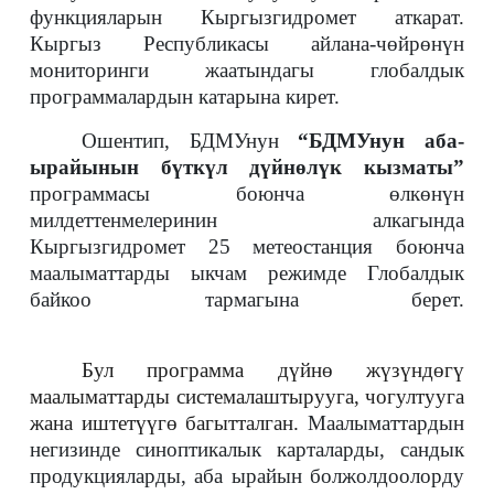
функцияларын Кыргызгидромет аткарат.
Кыргыз Республикасы айлана-чөйрөнүн
мониторинги жаатындагы глобалдык
программалардын катарына кирет.
Ошентип, БДМУнун
“БДМУнун аба-
ырайынын бүткүл дүйнөлүк кызматы”
программасы боюнча өлкөнүн
милдеттенмелеринин алкагында
Кыргызгидромет 25 метеостанция боюнча
маалыматтарды ыкчам режимде Глобалдык
байкоо тармагына берет.
Бул программа дүйнө жүзүндөгү
маалыматтарды системалаштырууга, чогултууга
жана иштетүүгө багытталган.
Маалыматтардын
негизинде синоптикалык карталарды, сандык
продукцияларды, аба ырайын болжолдоолорду