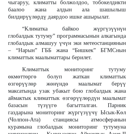
чыгаруу, климатты болжолдоо, тобокелдикти
баалоо жана алдын ала шашылыш
билдирүүлөрдү даярдоо ишке ашырылат.
“Климатка байкоо жүргүзүүнүн
глобалдык тутуму”
программасынын алкагында
глобалдык алмашуу үчүн эки метеостанциянын
– “Нарын” ГББ жана “Бишкек” БГМСнын
климаттык маалыматтары берилет.
Климаттык мониторинг тутуму
өкмөттөргө болуп жаткан климаттык
өзгөрүүлөр жөнүндө маалымат берүү
максатында узак убакыт бою глобалдык жана
аймактык климаттык өзгөрүүлөрдүн маалымат
базасын түзүүгө багытталган. Парник
газдарына мониторинг жүргүзүүчү Ысык-Көл
(Чолпон-Ата) станциясы атмосферанын
курамына глобалдык мониторинг тутумуна
киргизилген. Кыргызстан Аймактык Азия-II