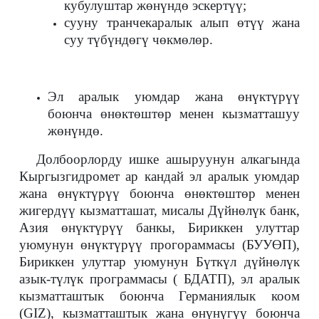
кубулуштар жөнүндө эскертүү;
сууну транчекаралык алып өтүү жана
суу түбүндөгү чөкмөлөр.
Эл аралык уюмдар жана өнүктүрүү
боюнча өнөктөштөр менен кызматташуу
жөнүндө.
Долбоорлорду ишке ашыруунун алкагында
Кыргызгидромет ар кандай эл аралык уюмдар
жана өнүктүрүү боюнча өнөктөштөр менен
жигердүү кызматташат, мисалы Дүйнөлүк банк,
Азия өнүктүрүү банкы, Бириккен улуттар
уюмунун өнүктүрүү прогораммасы (БУУӨП),
Бириккен улуттар уюмунун Бүткүл дүйнөлүк
азык-түлүк программасы ( БДАТП), эл аралык
кызматташтык боюнча Германиялык коом
(GIZ), кызматташтык жана өнүнүгүү боюнча