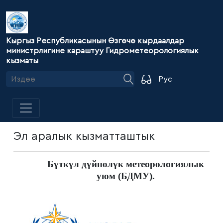
Кыргыз Республикасынын Өзгөчө кырдаалдар
министрлигине караштуу Гидрометеорологиялык
кызматы
Рус
Эл аралык кызматташтык
Бүткүл дүйнөлүк метеорологиялык
уюм (БДМУ).