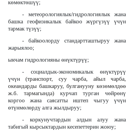
көмөктөшүү;
- метеорологиялык/гидрологиялык жана
башка геофизикалык байкоо жүргүзүү үчүн
тармак түзүү;
- байкоолорду стандартташтыруу жана
жарыялоо;
ыкчам гидрологияны өнүктүрүү;
- социалдык-экономикалык өнүктүрүү
үчүн
(транспорт, суу чарба, айыл чарба,
океандарды башкаруу, булганууну көзөмөлдөө
ж.б. тармагында)
курчап турган чөйрөнү
коргоо жана саясатты иштеп чыгуу үчүн
өтүнмөлөрдү алга жылдыруу;
- коркунучтардын алдын алуу жана
табигый кырсыктардын кесепеттерин жоюу;