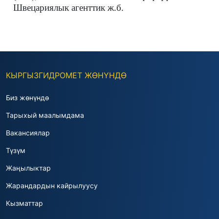
Швецариялык агенттик ж.б.
КЫРГЫЗГИДРОМЕТ ЖӨНҮНДӨ
Биз жөнүндө
Тарыхый маалымдама
Вакансиялар
Түзүм
Жаңылыктар
Жарандардын кайрылуусу
Кызматтар