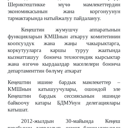
Шериктештикке мүчө мамлекеттердин
экономикасынын жана коргонуунун
тармактарында натыйжалуу пайдалануу.
Кеңештин жумушчу аппаратынын
функцияларын КМШнын аткаруу комитетинин
коопсуздук жана жаңы чакырыктарга,
коркутууларга каршы туруу жаатында
кызматташуу боюнча техногендик кырсыктар
жана өзгөчө кырдаалдар маселелери боюнча
департаменттин бөлүмү аткарат
Кеңештин ишине бардык мамлекеттер –
КМШнын катышуучулары, ошондой эле
Кеңештин бардык сессиясынын ишинде
байкоочу катары БДМУнун делегациялары
катышат.
2012-жылдын 30-майында Кеңеш
тарабынан даярдалып, өкмөт башчыларынын