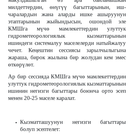
милдеттердин, өнүгүү багыттарынын, иш-
чаралардын жана аларды ишке ашыруунун
этаптарынын жыйындысын, ошондой эле
КМШга мүчө мамлекеттердин улуттук
гидрометеорологиялык кызматтарынын
ишиндеги системалуу маселелерди натыйжалуу
чечет. Кеңештин сессиясы зарылчылыгына
жараша, бирок жылына бир жолудан кем эмес
өткөрүлөт.
Ар бир сессияда КМШга мүчө мамлекеттердин
улуттук гидрометеорологиялык кызматтарынын
ишинин негизги багыттары боюнча орто эсеп
менен 20-25 маселе каралат.
Кызматташуунун негизги багыттары
болуп эсептелет: