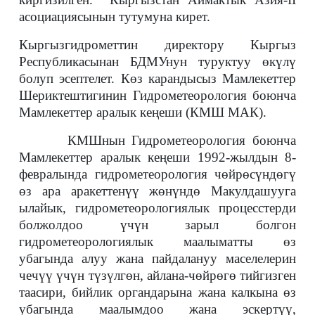
асоциациясынын тутумуна кирет.
Кыргызгидрометтин директору Кыргыз
Республикасынан БДМУнун туруктуу өкүлү
болуп эсептелет.
Көз карандысыз Мамлекеттер
Шериктештигинин Гидрометеорология боюнча
Мамлекеттер аралык кеңеши (КМШ МАК).
КМШнын Гидрометеорология боюнча
Мамлекеттер аралык кеңеши 1992-жылдын 8-
февралында гидрометеорология чөйрөсүндөгү
өз ара аракеттенүү жөнүндө Макулдашууга
ылайык, гидрометеорологиялык процесстерди
болжолдоо үчүн зарыл болгон
гидрометеорологиялык маалыматты өз
убагында алуу жана пайдалануу маселелерин
чечүү үчүн түзүлгөн, айлана-чөйрөгө тийгизген
таасири, бийлик органдарына жана калкына өз
убагында маалымдоо жана эскертүү,