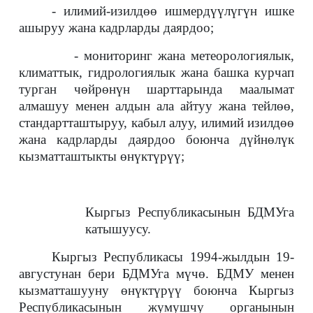
- илимий-изилдөө ишмердүүлүгүн ишке
ашыруу жана кадрларды даярдоо;
- мониторинг жана метеорологиялык,
климаттык, гидрологиялык жана башка курчап
турган чөйрөнүн шарттарында маалымат
алмашуу менен алдын ала айтуу жана тейлөө,
стандартташтыруу, кабыл алуу, илимий изилдөө
жана кадрларды даярдоо боюнча дүйнөлүк
кызматташтыкты өнүктүрүү;
Кыргыз Республикасынын БДМУга
катышуусу.
Кыргыз Республикасы 1994-жылдын 19-
августунан бери БДМУга мүчө. БДМУ менен
кызматташууну өнүктүрүү боюнча Кыргыз
Республикасынын жумушчу органынын