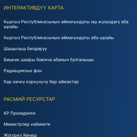
ИНТЕРАКТИВДҮҮ КАРТА
Кыргыз Республикасынын аймагындагы иш жүзүндөгү аба
ырайы
Кыргыз Республикасынын аймагындагы аба ырайы
Шашылыш билдирүү
Бишкек шаары боюнча абанын булганышы
Радиациялык фон
Кар көчкү коркунучу бар аймактар
РАСМИЙ РЕСУРСТАР
KP Президенти
Министрлер кабинети
Жогорку Кеңеш