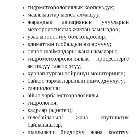
гидрметеорологиялык коопсуздук;
маалыматтар менен алмашуу;
жарандык авиациянын учууларын
метеорологиялык жактан камсыздоо;
узак мөөнөттүү болжолдоолор;
климаттын глобалдын өзгөрүүчү;
өлчөө шаймандары жана ыкмалары;
гидрометеолрологиялык процесстерге
активдүү таасир этүү;
курчап турган чөйрөнүн мониторинги;
байкоо тармактарынын ишмердүүлугу;
гляциология;
айыл-чарба метеорологиялы;
гидрология;
кадрлар (адистер);
телебайланыш жана спутниктик
байланыштар;
шашылыш билдирүү жана кооптуу