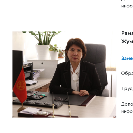
инфо
Рам
Жум
Заме
Обра
Труд
Допо
инфо