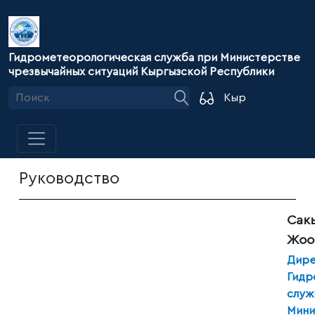
Гидрометеорологическая служба при Министерстве
чрезвычайных ситуаций Кыргызской Республики
Кыр
Руководство
Сак
Жоо
Дире
Гидр
служ
Мини