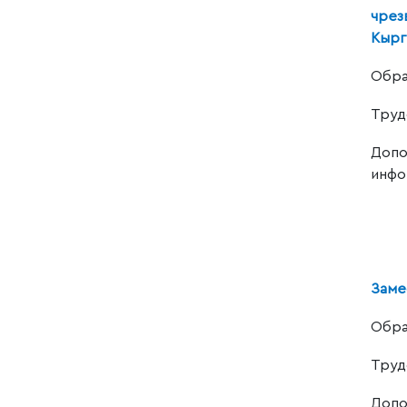
чрез
Кырг
Обра
Труд
Допо
инфо
Заме
Обра
Труд
Допо